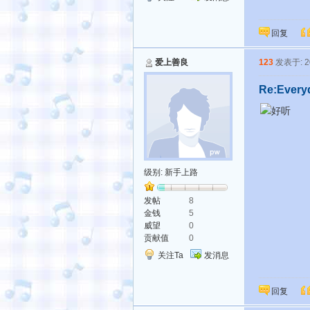
回复
爱上善良
123
发表于: 20
Re:Every
好听
级别:
新手上路
发帖
8
金钱
5
威望
0
贡献值
0
关注Ta
发消息
回复