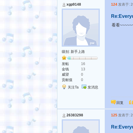
xgp9148
124
发表于: 20
Re:Every
看看~~~~~
级别:
新手上路
发帖
16
金钱
13
威望
0
贡献值
0
关注Ta
发消息
回复
26383298
125
发表于: 20
Re:Every