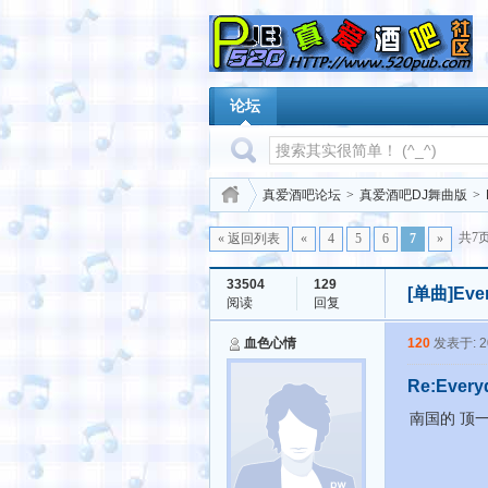
论坛
真爱酒吧论坛
>
真爱酒吧DJ舞曲版
>
共7
« 返回列表
«
4
5
6
7
»
33504
129
[单曲]
Eve
阅读
回复
血色心情
120
发表于: 20
Re:Every
南国的 顶