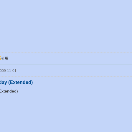
引用
09-11-01
day (Extended)
Extended)