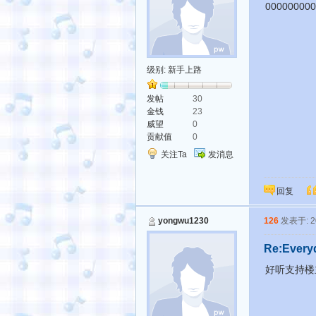
000000000
级别:
新手上路
发帖
30
金钱
23
威望
0
贡献值
0
关注Ta
发消息
回复
yongwu1230
126
发表于: 20
Re:Every
好听支持楼