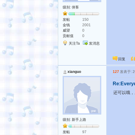
级别:
侠客
发帖
150
金钱
2001
威望
0
贡献值
0
关注Ta
发消息
回复
xianguo
127
发表于: 20
Re:Every
还可以哦，
级别:
新手上路
发帖
97