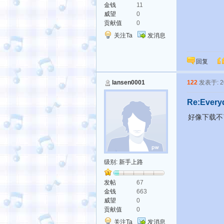
金钱
11
威望
0
贡献值
0
关注Ta
发消息
回复
lansen0001
122
发表于: 20
Re:Every
好像下载不
级别:
新手上路
发帖
67
金钱
663
威望
0
贡献值
0
关注Ta
发消息