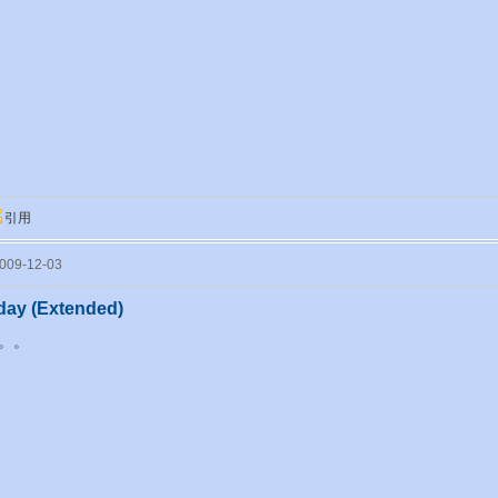
引用
09-12-03
day (Extended)
。。