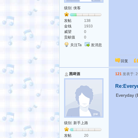
级别:
侠客
发帖
138
金钱
1933
威望
0
贡献值
0
关注Ta
发消息
回复
黑啤酒
121
发表于: 20
Re:Every
Everyday (
级别:
新手上路
发帖
20