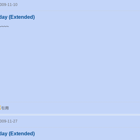
09-11-10
day (Extended)
~~~~
引用
09-11-27
day (Extended)