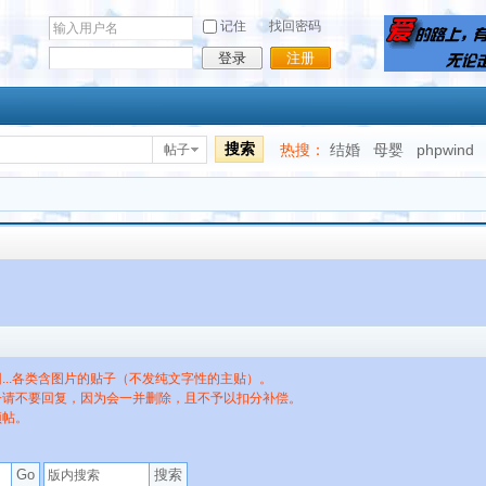
记住
找回密码
登录
注册
搜索
热搜：
结婚
母婴
phpwind
帖子
...各类含图片的贴子（不发纯文字性的主贴）。
子请不要回复，因为会一并删除，且不予以扣分补偿。
顶帖。
搜索
Go