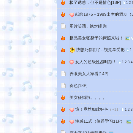
极至诱惑，但不是情色[18P]
1
2
献给1975－1989出生的酒友（
图片笑话 , 绝对经典!
极品美女张馨予的床照来啦！
快想死你们了--视觉享受把
1
女人的超级性感时刻！
1
2
3
4
养眼美女大家看[14P]
春色[18P]
美女征婚啦。。。。
惊！竟然如此好色
( +11 )
1
2
3
性感11式（值得学习11P）