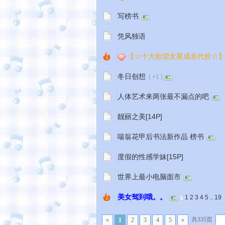
写榜书
凭风独语
【☆十大欲望女星成名代价☆
冬日创想
( +1 )
人体艺术来两张最不漏点的吧
靓丽之美[14P]
喘翁花甲后书法新作品 榜书
度假的性感学妹[15P]
世界上最小电脑面市
美女驾到哦。。
1
2
3
4
5
..
19
共335页
«
1
2
3
4
5
»