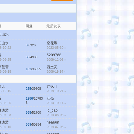
者
回复
最后发表
江山水
江山水
恋花蝶
3
/6326
8-10-22
2023-05-30
»
涵
5209768
36
/4988
9-09-25
2009-12-03
»
单芭蕾
西土瓦
102
/36055
6-05-18
2009-11-14
»
蝶儿
红枫叶
255
/39808
5-12-15
2019-10-21
»
醉
江亮
1286
/10783
3
8-03-26
2014-10-14
»
做边爱
jq_cao
365
/51700
8-07-28
2014-08-05
»
做边爱
hearain
369
/50284
8-04-15
2014-07-03
»