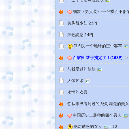
严太平书法寺院楹联
细数《男人装》十位*裸而不俗
美胸靓少妇[23P]
黑色誘惑[14P]
[3.6]另一个地球的空中客车
百家姓 终于搞定了！(168P)
( +
与我爱过的姐姐
人体艺术
永恒的欢喜
你从来没看到过的,绝对漂亮的美女![
中国历史上最帅的四个男人
绝对诱惑的女人
1
2