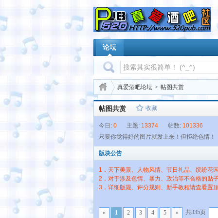
论坛
真爱酒吧论坛
>
帖图共赏
帖图共赏
收藏
今日:
0
主题:
13374
帖数:
101336
只要你觉得好的图片就发上来！但拒绝色情！
版块公告
1．天下美景、人物风情、节日礼品、缤纷花园
2．对于涉及色情、暴力、政治等不合格的贴
3．详细版规、评分规则、新手教程请查看置
共335页
«
1
2
3
4
5
»