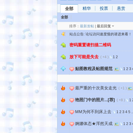
精华
投票
悬赏
全部
全部
排序：
最新发帖
|
最后回复
站点公告:
论坛访问速度慢的请进来看！
密码重置请扫描二维码
放下可能是失去
( +4 )
1
2
贴图教程及帖图规范
1
2
3
最严重的十次美女走光
( +1 )
艳照门中的照片...[荐]
( +8 )
1
MM为何不到床上去
1
2
3
4
5
.
婀娜体态★浑然天成
1
2
3