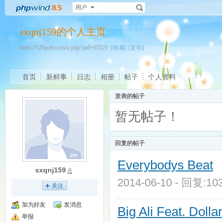
用户
sxqnj159的个人主页
https://520pub.com/u.php?uid=65521
[收藏]
[复制]
首页
新鲜事
日志
相册
帖子
个人资料
发表的帖子
暂无帖子！
回复的帖子
Everybodys Beat
sxqnj159
2014-06-10 - 回复:1
关注
加为好友
发消息
Big Ali Feat. Dolla
举报