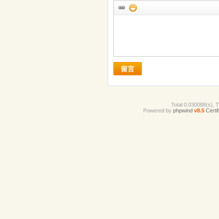
留言
Total 0.030088(s), 
Powered by
phpwind
v8.5
Certif