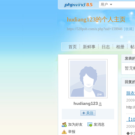
用户
hudiang123的个人主页
https://520pub.com/u.php?uid=159946
[收藏]
首页
新鲜事
日志
相册
帖
发表
暂无
回复
脱衣舞
2009
hudiang123
http
关注
【1
加为好友
发消息
2009
举报
◆中