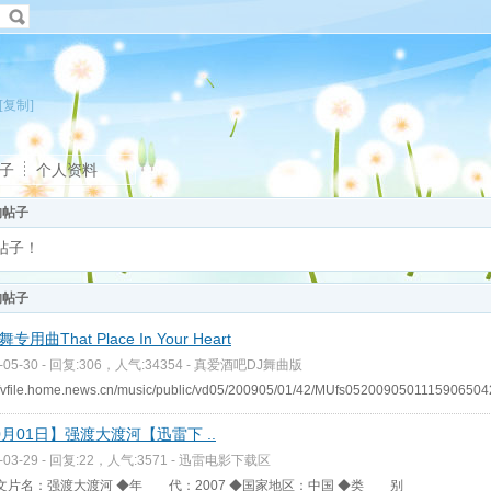
[复制]
子
个人资料
的帖子
帖子！
的帖子
专用曲That Place In Your Heart
-05-30 - 回复:306，人气:34354 -
真爱酒吧DJ舞曲版
://vfile.home.news.cn/music/public/vd05/200905/01/42/MUfs052009050111590650
0月01日】强渡大渡河【迅雷下 ..
-03-29 - 回复:22，人气:3571 -
迅雷电影下载区
文片名：强渡大渡河 ◆年 代：2007 ◆国家地区：中国 ◆类 别