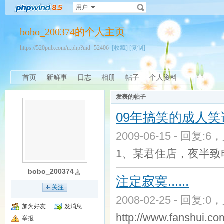
用户
bobo_200374的个人主页
https://520pub.com/u.php?uid=52406
[收藏]
[复制]
首页
新鲜事
日志
相册
帖子
个人资料
发表的帖子
09年搞笑的成人笑话
2009-06-15 - 回复:6
1、某君住店，夜半致
bobo_200374
注定寂寞......
关注
2008-02-25 - 回复:0
加为好友
发消息
http://www.fanshu
举报