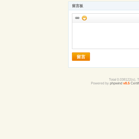
留言板
留言
Total 0.038122(s), 
Powered by
phpwind
v8.5
Certif