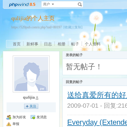
用户
qulijia的个人主页
https://520pub.com/u.php?uid=80197
[收藏]
[复制]
首页
新鲜事
日志
相册
帖子
个人资料
发表的帖子
暂无帖子！
回复的帖子
送给真爱所有的好朋友dj
qulijia
2009-07-01 - 回复:2
关注
加为好友
发消息
Everyday (Extend
举报