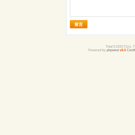
留言
Total 0.029171(s), 
Powered by
phpwind
v8.5
Certif