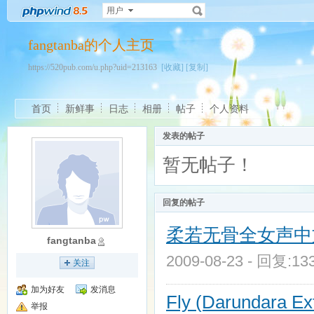
用户
fangtanba的个人主页
https://520pub.com/u.php?uid=213163
[收藏]
[复制]
首页
新鲜事
日志
相册
帖子
个人资料
发表的帖子
暂无帖子！
回复的帖子
柔若无骨全女声中
fangtanba
2009-08-23 - 回复:1
关注
加为好友
发消息
Fly (Darundara Ex
举报