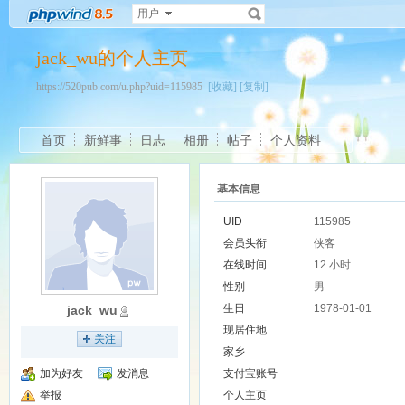
用户
jack_wu的个人主页
https://520pub.com/u.php?uid=115985
[收藏]
[复制]
首页
新鲜事
日志
相册
帖子
个人资料
基本信息
UID
115985
会员头衔
侠客
在线时间
12 小时
性别
男
生日
1978-01-01
jack_wu
现居住地
关注
家乡
加为好友
发消息
支付宝账号
举报
个人主页