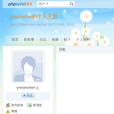
用户
youyouluo的个人主页
https://520pub.com/u.php?uid=20113
[收藏]
[复制]
首页
新鲜事
日志
相册
帖子
个人资料
日志
youyouluo
关注
加为好友
发消息
举报