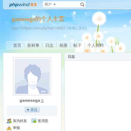
用户
gamesega的个人主页
https://520pub.com/u.php?uid=142825
[收藏]
[复制]
首页
新鲜事
日志
相册
帖子
个人资料
日志
gamesega
关注
加为好友
发消息
举报