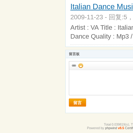
Italian Dance Musi
2009-11-23 - 回复:5
Artist : VA Title : It
Dance Quality : Mp3 /
留言板
留言
Total 0.039819(s), 
Powered by
phpwind
v8.5
Certif