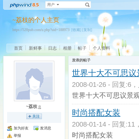
用户
~荔枝的个人主页
https://520pub.com/u.php?uid=188973
[收藏]
[复制]
首页
新鲜事
日志
相册
帖子
个人资料
发表的帖子
世界十大不可思议
2008-01-26 - 回复:6
世界十大不可思议景
~荔枝
时尚搭配女装
关注
2008-01-14 - 回复:1
加为好友
发消息
时尚搭配女装
举报