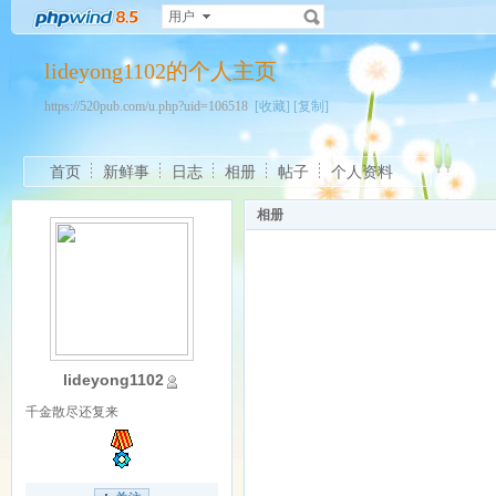
用户
lideyong1102的个人主页
https://520pub.com/u.php?uid=106518
[收藏]
[复制]
首页
新鲜事
日志
相册
帖子
个人资料
相册
lideyong1102
千金散尽还复来